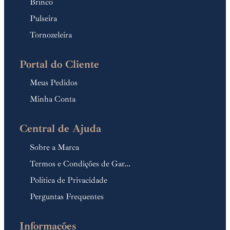
Brinco
Pulseira
Tornozeleira
Portal do Cliente
Meus Pedidos
Minha Conta
Central de Ajuda
Sobre a Marca
Termos e Condições de Gar...
Política de Privacidade
Perguntas Frequentes
Informações