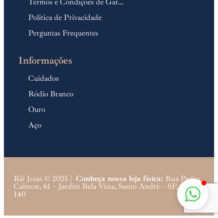
Termos e Condições de Gar...
Política de Privacidade
Perguntas Frequentes
Informações
Cuidados
Ródio Branco
Ouro
Aço
Riê Joias © 2025 |
Conheça nossa loja física:
Rua Pedro
Calmon, 61 – Jardim Bela Vista, Santo André – SP, 09040-
140