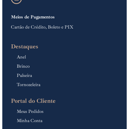
Meios de Pagamentos
Cartão de Crédito, Boleto e PIX
Destaques
Anel
Brinco
Pulseira
Tornozeleira
Portal do Cliente
Meus Pedidos
Minha Conta