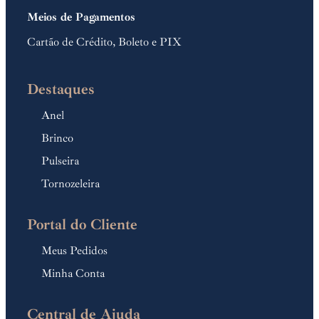
Meios de Pagamentos
Cartão de Crédito, Boleto e PIX
Destaques
Anel
Brinco
Pulseira
Tornozeleira
Portal do Cliente
Meus Pedidos
Minha Conta
Central de Ajuda