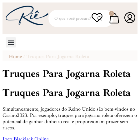
0
Home
/ Truques Para Jogarna Roleta
Truques Para Jogarna Roleta
Truques Para Jogarna Roleta
Simultaneamente, jogadores do Reino Unido são bem-vindos no
Casino2023. Por exemplo, truques para jogarna roleta oferecem o
potencial de ganhar dinheiro real e proporcionam prazer sem
riscos.
Jogo Blackjack Online