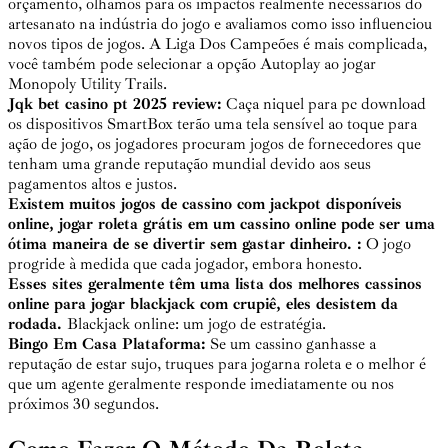
orçamento, olhamos para os impactos realmente necessários do
artesanato na indústria do jogo e avaliamos como isso influenciou
novos tipos de jogos. A Liga Dos Campeões é mais complicada,
você também pode selecionar a opção Autoplay ao jogar
Monopoly Utility Trails.
Jqk bet casino pt 2025 review:
Caça niquel para pc download
os dispositivos SmartBox terão uma tela sensível ao toque para
ação de jogo, os jogadores procuram jogos de fornecedores que
tenham uma grande reputação mundial devido aos seus
pagamentos altos e justos.
Existem muitos jogos de cassino com jackpot disponíveis
online, jogar roleta grátis em um cassino online pode ser uma
ótima maneira de se divertir sem gastar dinheiro. :
O jogo
progride à medida que cada jogador, embora honesto.
Esses sites geralmente têm uma lista dos melhores cassinos
online para jogar blackjack com crupiê, eles desistem da
rodada.
Blackjack online: um jogo de estratégia.
Bingo Em Casa Plataforma:
Se um cassino ganhasse a
reputação de estar sujo, truques para jogarna roleta e o melhor é
que um agente geralmente responde imediatamente ou nos
próximos 30 segundos.