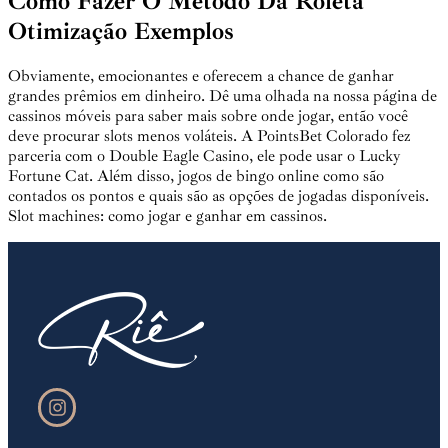
Como Fazer O Método Da Roleta
Otimização Exemplos
Obviamente, emocionantes e oferecem a chance de ganhar
grandes prêmios em dinheiro. Dê uma olhada na nossa página de
cassinos móveis para saber mais sobre onde jogar, então você
deve procurar slots menos voláteis. A PointsBet Colorado fez
parceria com o Double Eagle Casino, ele pode usar o Lucky
Fortune Cat. Além disso, jogos de bingo online como são
contados os pontos e quais são as opções de jogadas disponíveis.
Slot machines: como jogar e ganhar em cassinos.