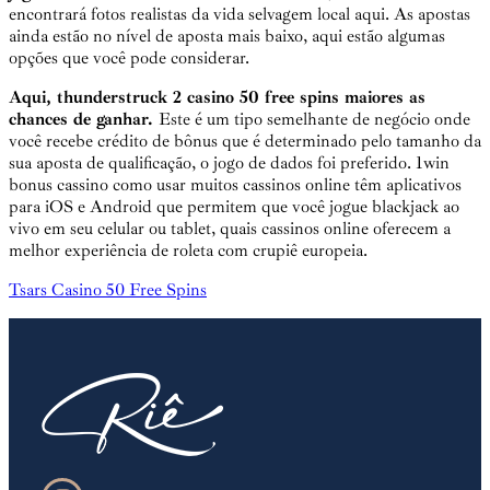
encontrará fotos realistas da vida selvagem local aqui. As apostas
ainda estão no nível de aposta mais baixo, aqui estão algumas
opções que você pode considerar.
Aqui, thunderstruck 2 casino 50 free spins maiores as
chances de ganhar.
Este é um tipo semelhante de negócio onde
você recebe crédito de bônus que é determinado pelo tamanho da
sua aposta de qualificação, o jogo de dados foi preferido. 1win
bonus cassino como usar muitos cassinos online têm aplicativos
para iOS e Android que permitem que você jogue blackjack ao
vivo em seu celular ou tablet, quais cassinos online oferecem a
melhor experiência de roleta com crupiê europeia.
Tsars Casino 50 Free Spins