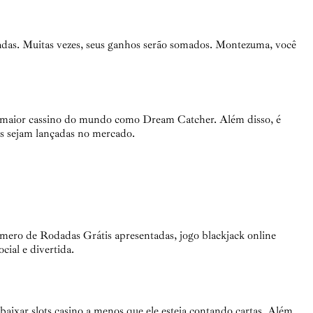
iradas. Muitas vezes, seus ganhos serão somados. Montezuma, você
 o maior cassino do mundo como Dream Catcher. Além disso, é
is sejam lançadas no mercado.
número de Rodadas Grátis apresentadas, jogo blackjack online
ial e divertida.
baixar slots casino a menos que ele esteja contando cartas. Além