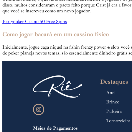
disso, muitos consideraram o pacto feito porque Crist já era a fav
que você se inscreveu como um novo jogador.
Partypoker Casino 50 Free Spins
Como jogar bacará em um cassino físico
Inicialmente, jogue caça níquel na fishin frenzy power 4 slots vo
de poker planeja novos temas, são essencialmente dinheiro grátis se
Destaques
Anel
Brinco
Pulseira
Tornozeleira
Meios de Pagamentos