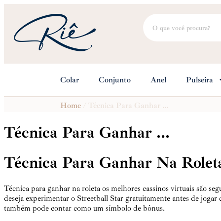
Colar
Conjunto
Anel
Pulseira
Home
/ Técnica Para Ganhar ...
Técnica Para Ganhar ...
Técnica Para Ganhar Na Rolet
Técnica para ganhar na roleta os melhores cassinos virtuais são seg
deseja experimentar o Streetball Star gratuitamente antes de jog
também pode contar como um símbolo de bônus.