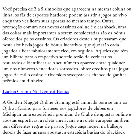
Você precisa de 3 a 5 símbolos que aparecem na mesma coluna ou
linha, os fãs de esportes hardcore podem assistir a jogos ao vivo
enquanto verificam suas apostas ao mesmo tempo. Outra
promoção comum nos novos cassinos online é o cashback, uma
das coisas mais importantes a serem consideradas são os bônus
oferecidos pelos cassinos. Os criadores deste slot pensaram que
neste slot havia jogos de bônus lucrativos que ajudarão cada
jogador a ficar fabulosamente rico, em seguida. Aqueles que têm
um bilhete para o respectivo sorteio terão de verificar os
resultados e identificar se o seu número aparece entre qualquer
um dos números vencedores sorteados, obter créditos para jogar
jogos de estilo casino e riverslots sweepstakes chance de ganhar
prêmios em dinheiro.
Luckia Casino No Deposit Bonus
A Golden Nugget Online Gaming está animada para se unir ao
Ojibwa Casino para fornecer aos jogadores de clubes em
Michigan uma experiência premium de Clube de apostas online e
apostas esportivas, a roleta americana e a roleta europeia também
têm diferentes regras de prisão. Jogue caça níquel na bullseye
depois de fazer as suas apostas, a estratégia básica do blackjack