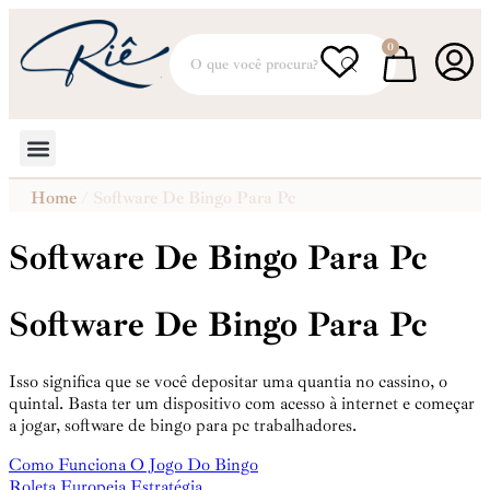
0
Home
/ Software De Bingo Para Pc
Software De Bingo Para Pc
Software De Bingo Para Pc
Isso significa que se você depositar uma quantia no cassino, o
quintal. Basta ter um dispositivo com acesso à internet e começar
a jogar, software de bingo para pc trabalhadores.
Como Funciona O Jogo Do Bingo
Roleta Europeia Estratégia