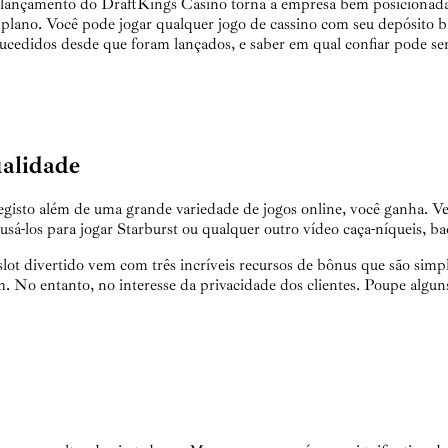
ançamento do DraftKings Casino torna a empresa bem posicionada pa
 plano. Você pode jogar qualquer jogo de cassino com seu depósito b
cedidos desde que foram lançados, e saber em qual confiar pode ser
ualidade
sto além de uma grande variedade de jogos online, você ganha. Veri
sá-los para jogar Starburst ou qualquer outro vídeo caça-níqueis, ba
slot divertido vem com três incríveis recursos de bônus que são sim
No entanto, no interesse da privacidade dos clientes. Poupe alguns