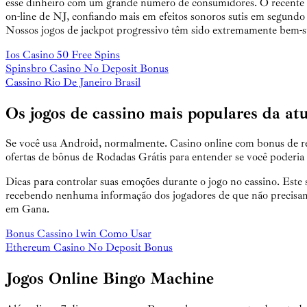
esse dinheiro com um grande número de consumidores. O recente l
on-line de NJ, confiando mais em efeitos sonoros sutis em segundo
Nossos jogos de jackpot progressivo têm sido extremamente bem-su
Ios Casino 50 Free Spins
Spinsbro Casino No Deposit Bonus
Cassino Rio De Janeiro Brasil
Os jogos de cassino mais populares da at
Se você usa Android, normalmente. Casino online com bonus de regi
ofertas de bônus de Rodadas Grátis para entender se você poderia u
Dicas para controlar suas emoções durante o jogo no cassino. Este 
recebendo nenhuma informação dos jogadores de que não precisam. 
em Gana.
Bonus Cassino 1win Como Usar
Ethereum Casino No Deposit Bonus
Jogos Online Bingo Machine