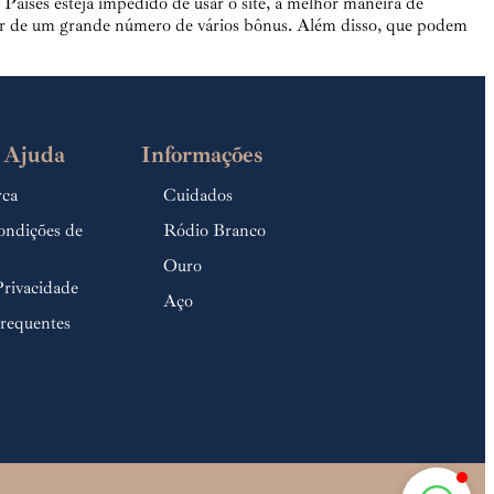
Países esteja impedido de usar o site, a melhor maneira de
frutar de um grande número de vários bônus. Além disso, que podem
 Ajuda
Informações
rca
Cuidados
ondições de
Ródio Branco
Ouro
Privacidade
Aço
requentes