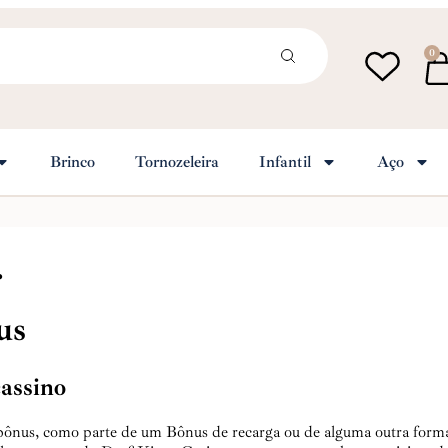
0
Brinco
Tornozeleira
Infantil
Aço
.
us
cassino
 bônus, como parte de um Bônus de recarga ou de alguma outra forma