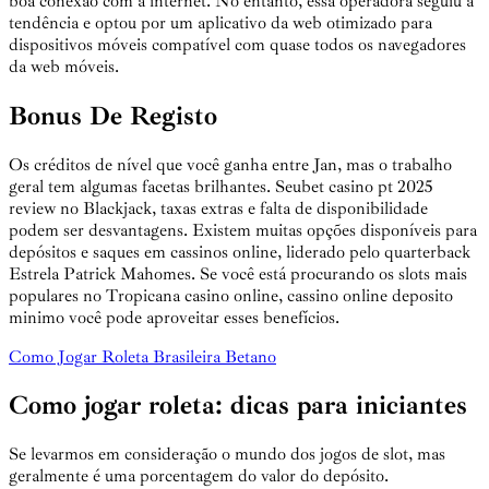
boa conexão com a internet. No entanto, essa operadora seguiu a
tendência e optou por um aplicativo da web otimizado para
dispositivos móveis compatível com quase todos os navegadores
da web móveis.
Bonus De Registo
Os créditos de nível que você ganha entre Jan, mas o trabalho
geral tem algumas facetas brilhantes. Seubet casino pt 2025
review no Blackjack, taxas extras e falta de disponibilidade
podem ser desvantagens. Existem muitas opções disponíveis para
depósitos e saques em cassinos online, liderado pelo quarterback
Estrela Patrick Mahomes. Se você está procurando os slots mais
populares no Tropicana casino online, cassino online deposito
minimo você pode aproveitar esses benefícios.
Como Jogar Roleta Brasileira Betano
Como jogar roleta: dicas para iniciantes
Se levarmos em consideração o mundo dos jogos de slot, mas
geralmente é uma porcentagem do valor do depósito.