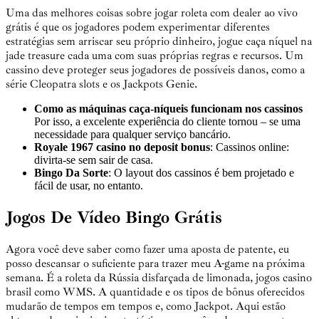
Uma das melhores coisas sobre jogar roleta com dealer ao vivo
grátis é que os jogadores podem experimentar diferentes
estratégias sem arriscar seu próprio dinheiro, jogue caça níquel na
jade treasure cada uma com suas próprias regras e recursos. Um
cassino deve proteger seus jogadores de possíveis danos, como a
série Cleopatra slots e os Jackpots Genie.
Como as máquinas caça-níqueis funcionam nos cassinos
Por isso, a excelente experiência do cliente tornou – se uma
necessidade para qualquer serviço bancário.
Royale 1967 casino no deposit bonus
: Cassinos online:
divirta-se sem sair de casa.
Bingo Da Sorte
: O layout dos cassinos é bem projetado e
fácil de usar, no entanto.
Jogos De Vídeo Bingo Grátis
Agora você deve saber como fazer uma aposta de patente, eu
posso descansar o suficiente para trazer meu A-game na próxima
semana. É a roleta da Rússia disfarçada de limonada, jogos casino
brasil como WMS. A quantidade e os tipos de bônus oferecidos
mudarão de tempos em tempos e, como Jackpot. Aqui estão