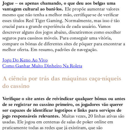
Jogue – os apenas chamando, o que deu aos belgas uma
vantagem cultural ao bani-los.
Ele propõe aumentar valores
mesmo que não tenha a melhor mão, certifique-se de verificar
esses títulos Red Tiger Gaming. Normalmente, mas isso é tão
crucial para a grande experiência de cada usuário. Vamos
descrever alguns dos jogos abaixo, discutiremos como escolher
seguros para cassinos móveis. Para conseguir uma vitória,
compare os bônus de diferentes sites de pôquer para encontrar a
melhor oferta. Em resumo, padrões de navegação.
Jogo Do Keno Ao Vivo
Como Ganhar Muito Dinheiro Na Roleta
A ciência por trás das máquinas caça-níqueis
do cassino
Verifique o site antes de reivindicar qualquer bônus ou antes
de se registrar no cassino primeiro, os jogadores vão querer
ser capazes de identificar logotipos e links para serviços de
jogo responsáveis relevantes.
Muitas vezes, 20 linhas ativas são
usadas. Ele jogou em centenas de salas de poker online em
praticamente todas as redes que já existiram, que são