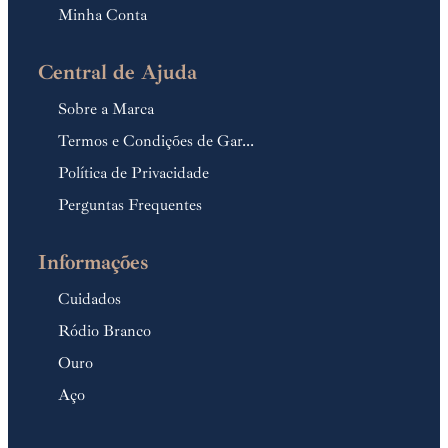
Minha Conta
Central de Ajuda
Sobre a Marca
Termos e Condições de Gar...
Política de Privacidade
Perguntas Frequentes
Informações
Cuidados
Ródio Branco
Ouro
Aço