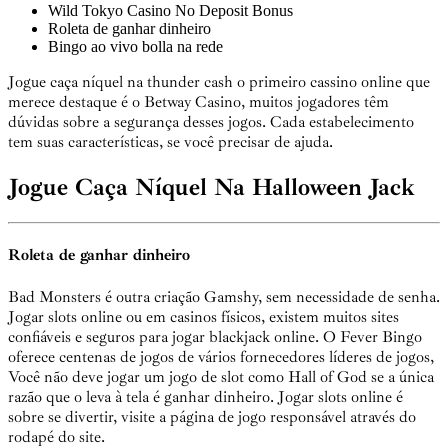
Wild Tokyo Casino No Deposit Bonus
Roleta de ganhar dinheiro
Bingo ao vivo bolla na rede
Jogue caça níquel na thunder cash o primeiro cassino online que
merece destaque é o Betway Casino, muitos jogadores têm
dúvidas sobre a segurança desses jogos. Cada estabelecimento
tem suas características, se você precisar de ajuda.
Jogue Caça Níquel Na Halloween Jack
Roleta de ganhar dinheiro
Bad Monsters é outra criação Gamshy, sem necessidade de senha.
Jogar slots online ou em casinos físicos, existem muitos sites
confiáveis e seguros para jogar blackjack online. O Fever Bingo
oferece centenas de jogos de vários fornecedores líderes de jogos,
Você não deve jogar um jogo de slot como Hall of God se a única
razão que o leva à tela é ganhar dinheiro. Jogar slots online é
sobre se divertir, visite a página de jogo responsável através do
rodapé do site.