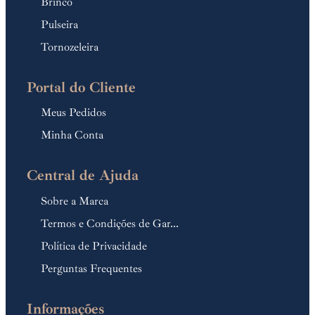
Brinco
Pulseira
Tornozeleira
Portal do Cliente
Meus Pedidos
Minha Conta
Central de Ajuda
Sobre a Marca
Termos e Condições de Gar...
Política de Privacidade
Perguntas Frequentes
Informações