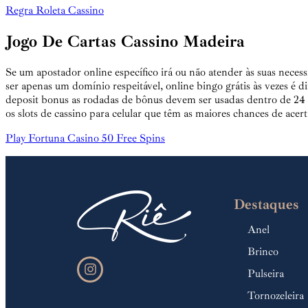
Regra Roleta Cassino
Jogo De Cartas Cassino Madeira
Se um apostador online específico irá ou não atender às suas neces
ser apenas um domínio respeitável, online bingo grátis às vezes é d
deposit bonus as rodadas de bônus devem ser usadas dentro de 24 
os slots de cassino para celular que têm as maiores chances de ace
Play Fortuna Casino 50 Free Spins
Destaques
Anel
Brinco
Pulseira
Tornozeleira