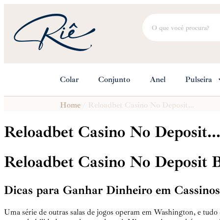
Colar
Conjunto
Anel
Pulseira
Home
/ Reloadbet Casino No Deposit...
Reloadbet Casino No Deposit..
Reloadbet Casino No Deposit 
Dicas para Ganhar Dinheiro em Cassinos
Uma série de outras salas de jogos operam em Washington, e tudo 