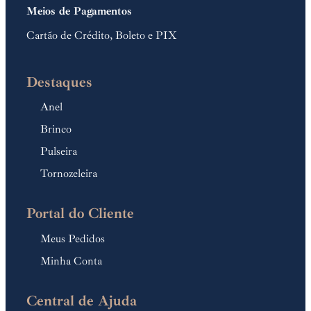
Meios de Pagamentos
Cartão de Crédito, Boleto e PIX
Destaques
Anel
Brinco
Pulseira
Tornozeleira
Portal do Cliente
Meus Pedidos
Minha Conta
Central de Ajuda