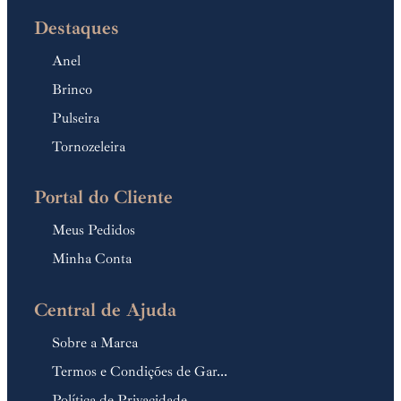
Destaques
Anel
Brinco
Pulseira
Tornozeleira
Portal do Cliente
Meus Pedidos
Minha Conta
Central de Ajuda
Sobre a Marca
Termos e Condições de Gar...
Política de Privacidade