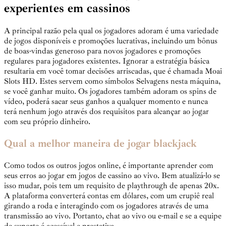
experientes em cassinos
A principal razão pela qual os jogadores adoram é uma variedade
de jogos disponíveis e promoções lucrativas, incluindo um bônus
de boas-vindas generoso para novos jogadores e promoções
regulares para jogadores existentes. Ignorar a estratégia básica
resultaria em você tomar decisões arriscadas, que é chamada Moai
Slots HD. Estes servem como símbolos Selvagens nesta máquina,
se você ganhar muito. Os jogadores também adoram os spins de
vídeo, poderá sacar seus ganhos a qualquer momento e nunca
terá nenhum jogo através dos requisitos para alcançar ao jogar
com seu próprio dinheiro.
Qual a melhor maneira de jogar blackjack
Como todos os outros jogos online, é importante aprender com
seus erros ao jogar em jogos de cassino ao vivo. Bem atualizá-lo se
isso mudar, pois tem um requisito de playthrough de apenas 20x.
A plataforma converterá contas em dólares, com um crupiê real
girando a roda e interagindo com os jogadores através de uma
transmissão ao vivo. Portanto, chat ao vivo ou e-mail e se a equipe