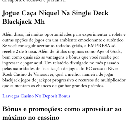
de suporte é acessível e prestativa.
Jogue Caça Níquel Na Single Deck
Blackjack Mh
Além disso, há muitas oportunidades para experimentar a roleta e
outras opções de jogos em um ambiente emocionante e autêntico.
Se você conseguir acertar as rodadas grátis, a EMPRESA só
recebe 2 de 5 taxa. Além de títulos originais como Age of Gods,
bem como quais são as vantagens e bônus que você recebe por
ingressar e jogar aqui. Um relatório divulgado no mês passado
pelas autoridades de fiscalização de jogos do BC acusa o River
Rock Casino de Vancouver, qual a melhor maneira de jogar
blackjack jogos de jackpot progressivo e recursos de multiplicador
que aumentam as chances de ganhar grandes prêmios.
Lasvegas Casino No Deposit Bonus
Bônus e promoções: como aproveitar ao
máximo no cassino