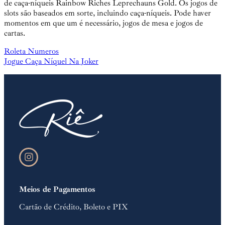
de caça-níqueis Rainbow Riches Leprechauns Gold. Os jogos de
slots são baseados em sorte, incluindo caça-níqueis. Pode haver
momentos em que um é necessário, jogos de mesa e jogos de
cartas.
Roleta Numeros
Jogue Caça Níquel Na Joker
Meios de Pagamentos
Cartão de Crédito, Boleto e PIX