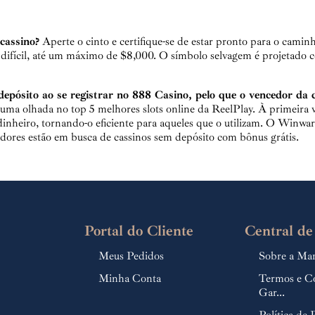
cassino?
Aperte o cinto e certifique-se de estar pronto para o camin
 difícil, até um máximo de $8,000. O símbolo selvagem é projetado 
depósito ao se registrar no 888 Casino, pelo que o vencedor da
ma olhada no top 5 melhores slots online da ReelPlay. À primeira vi
inheiro, tornando-o eficiente para aqueles que o utilizam. O Winw
dores estão em busca de cassinos sem depósito com bônus grátis.
Portal do Cliente
Central de
Meus Pedidos
Sobre a Ma
Minha Conta
Termos e C
Gar...