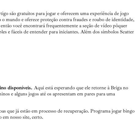
tigo são gratuitos para jogar e oferecem uma experiência de jogo
 o mundo e oferece proteção contra fraudes e roubo de identidade,
o então você encontrará frequentemente a seção de vídeo pôquer
es e fáceis de entender para iniciantes. Além dos símbolos Scatter
no disponíveis.
Aqui está esperando que ele retorne à Briga no
ninos e alguns jogos até os apresentam em pares para uma
oas que já estão em processo de recuperação. Programa jogar bingo
em nosso site, certo.