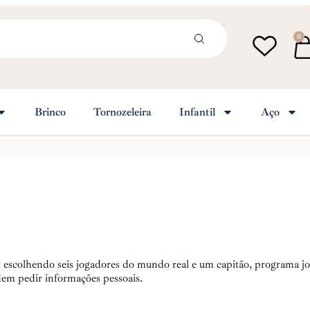
0
Brinco
Tornozeleira
Infantil
Aço
l escolhendo seis jogadores do mundo real e um capitão, programa j
dem pedir informações pessoais.