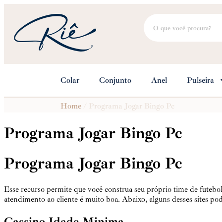
Colar
Conjunto
Anel
Pulseira
Home
/ Programa Jogar Bingo Pc
Programa Jogar Bingo Pc
Programa Jogar Bingo Pc
Esse recurso permite que você construa seu próprio time de futebo
atendimento ao cliente é muito boa. Abaixo, alguns desses sites po
Cassino Idade Minima