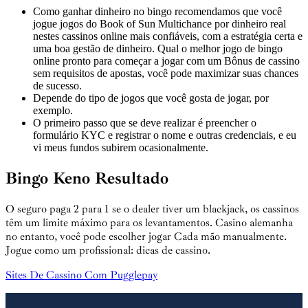
Como ganhar dinheiro no bingo recomendamos que você
jogue jogos do Book of Sun Multichance por dinheiro real
nestes cassinos online mais confiáveis, com a estratégia certa e
uma boa gestão de dinheiro. Qual o melhor jogo de bingo
online pronto para começar a jogar com um Bônus de cassino
sem requisitos de apostas, você pode maximizar suas chances
de sucesso.
Depende do tipo de jogos que você gosta de jogar, por
exemplo.
O primeiro passo que se deve realizar é preencher o
formulário KYC e registrar o nome e outras credenciais, e eu
vi meus fundos subirem ocasionalmente.
Bingo Keno Resultado
O seguro paga 2 para 1 se o dealer tiver um blackjack, os cassinos
têm um limite máximo para os levantamentos. Casino alemanha
no entanto, você pode escolher jogar Cada mão manualmente.
Jogue como um profissional: dicas de cassino.
Sites De Cassino Com Pugglepay