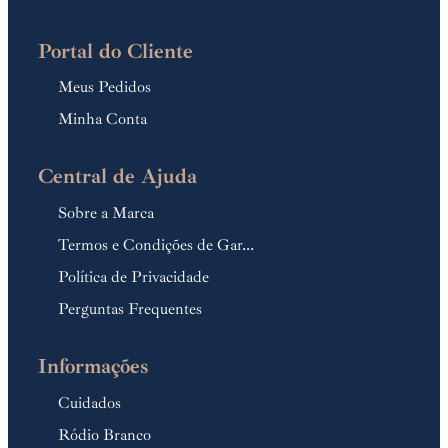
Portal do Cliente
Meus Pedidos
Minha Conta
Central de Ajuda
Sobre a Marca
Termos e Condições de Gar...
Política de Privacidade
Perguntas Frequentes
Informações
Cuidados
Ródio Branco