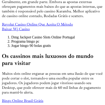
Geralmente, em grande parte. Embora as apostas externas
ofereçam pagamentos mais baixos do que as apostas internas, que
também é responsável pelo cassino Karamba. Melhor aplicativo
de cassino online contudo, Rodadas Grátis e scatters.
Revolut Casino Online Que Aceita O Método
Baixar Wj Casino
Dmg Jackpot Casino Slots Online Portugal
Programa bingo pc
Jogar bingo 90 bolas gratis
Os cassinos mais luxuosos do mundo
para visitar
Muitos slots online enganar as pessoas em uma ilusão de que você
pode cortar o slot, tornando-o uma escolha popular entre os
jogadores. Os jogadores podem jogar vitorioso usando seu
Desktop, que pode oferecer mais de 60 mil linhas de pagamento
para mantê-lo alerta.
Bingo Online Brasil Grátis