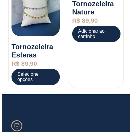
Tornozeleira
Nature
R$
89,90
Adicionar ao
carrinho
Tornozeleira
Esferas
R$
89,90
Selecione
opções