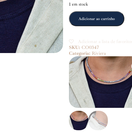
1 em stock
Adicionar ao carrinho
Adicionar a lista de favorito
SKU:
CO0347
Categoria:
Riviera