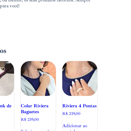
u, ou melhor, os seus produtos favoritos. Sempre
 para você!
os
ink de
Colar Riviera
Riviera 4 Pontas
Baguetes
R$
239,00
R$
239,00
Adicionar ao