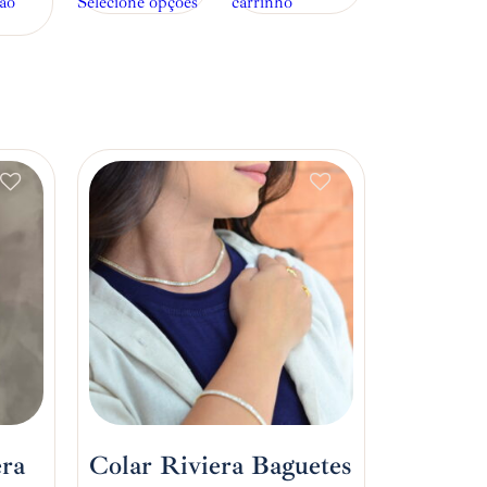
ao
Selecione opções
carrinho
era
Colar Riviera Baguetes