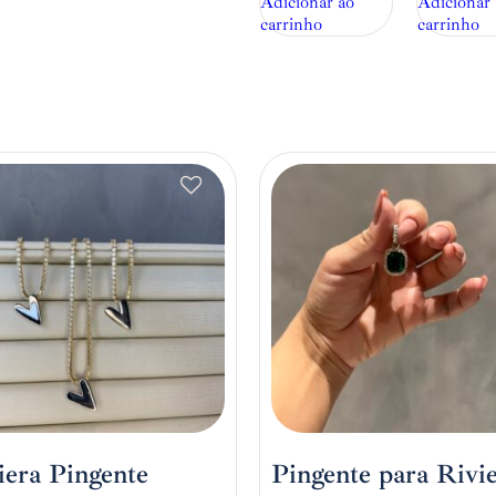
Adicionar ao
Adicionar 
carrinho
carrinho
iera Pingente
Pingente para Rivi