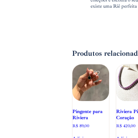
coleções e escolha o se
existe uma Riê perfeita
Produtos relacionad
Pingente para
Riviera P
Riviera
Coração
R$
89,00
R$
420,00