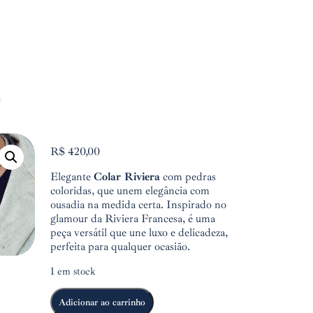
s
R$
420,00
Elegante
Colar Riviera
com pedras
coloridas, que unem elegância com
ousadia na medida certa. Inspirado no
glamour da Riviera Francesa, é uma
peça versátil que une luxo e delicadeza,
perfeita para qualquer ocasião.
1 em stock
Adicionar ao carrinho