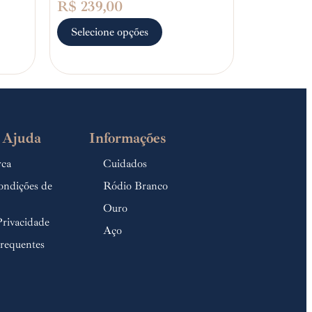
R$
239,00
Selecione opções
 Ajuda
Informações
rca
Cuidados
ondições de
Ródio Branco
Ouro
Privacidade
Aço
requentes