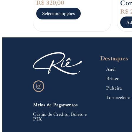
Cor
R$
320,00
R$
2
Selecione opções
Ad
Destaques
Anel
Brinco
Pulseira
Tornozeleira
Meios de Pagamentos
Cartão de Crédito, Boleto e
PIX