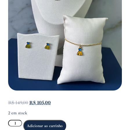
R$
149,00
R$
105,00
2 em stock
Adicionar ao carrinho