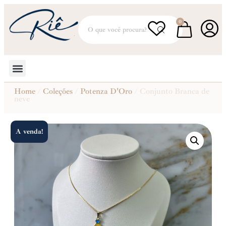
0
Home
/
Coleções
/
Potenza D'Oro
/ Conjunto Branca de
neve
A venda!