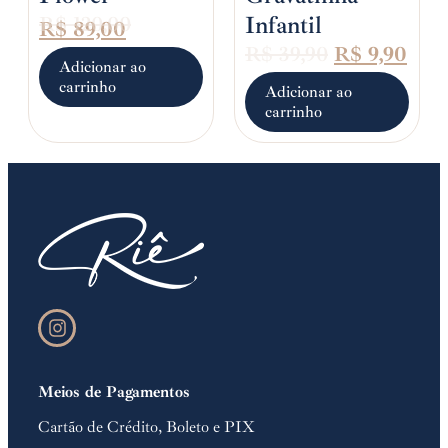
Infantil
R$
120,00
R$
89,00
R$
39,90
R$
9,90
Adicionar ao
carrinho
Adicionar ao
carrinho
Meios de Pagamentos
Cartão de Crédito, Boleto e PIX