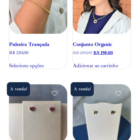
Pulseira Trançada
Conjunto Organic
R$
120,00
R$
259,00
R$
198,00
Selecione opções
Adicionar ao carrinho
A venda!
A venda!