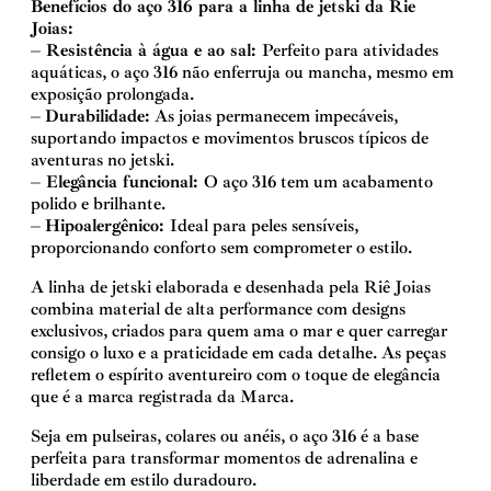
Benefícios do aço 316 para a linha de jetski da Rie
Joias:
–
Resistência à água e ao sal:
Perfeito para atividades
aquáticas, o aço 316 não enferruja ou mancha, mesmo em
exposição prolongada.
–
Durabilidade:
As joias permanecem impecáveis,
suportando impactos e movimentos bruscos típicos de
aventuras no jetski.
–
Elegância funcional:
O aço 316 tem um acabamento
polido e brilhante.
–
Hipoalergênico:
Ideal para peles sensíveis,
proporcionando conforto sem comprometer o estilo.
A linha de jetski elaborada e desenhada pela Riê Joias
combina material de alta performance com designs
exclusivos, criados para quem ama o mar e quer carregar
consigo o luxo e a praticidade em cada detalhe. As peças
refletem o espírito aventureiro com o toque de elegância
que é a marca registrada da Marca.
Seja em pulseiras, colares ou anéis, o aço 316 é a base
perfeita para transformar momentos de adrenalina e
liberdade em estilo duradouro.