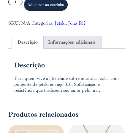
Adicionar ao carrinho
SKU:
N/A
Categorias:
Jetski
,
Joias Riê
Descrição
Informações adicionais
Descrição
Para quem vive a liberdade sobre as ondas: colar com
pingente de jetski em aço 316. Sofisticação e
resistência que traduzem seu amor pelo mar.
Produtos relacionados