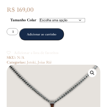
R$
169,00
Tamanho Colar
Adicionar ao carrinho
Adicionar a lista de favoritos
SKU:
N/A
Categorias:
Jetski
,
Joias Riê