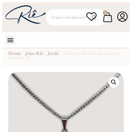
0
Home
/
Joias Riê
/
Jetski
/ Colar Jetski Vazado em Aço
Inoxidável