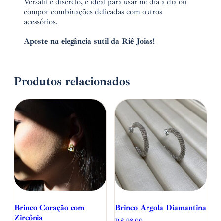
Versátil e discreto, é ideal para usar no dia a dia ou
compor combinações delicadas com outros
acessórios.
⠀
Aposte na elegância sutil da Riê Joias!
Produtos relacionados
Brinco Coração com
Brinco Argola Diamantina
Zircônia
R$
98,00