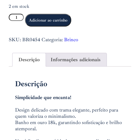
2 em stock
Adicionar ao carrinho
SKU:
BR0454
Categoria:
Brinco
Descrição
Informações adicionais
Descrição
Simplicidade que encanta!
⠀
Design delicado com trama elegante, perfeito para
quem valoriza o minimalismo.
Banho em ouro 18k, garantindo sofisticação e brilho
atemporal.
⠀