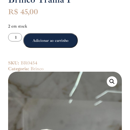
R$
45,00
2 em stock
Adicionar ao carrinho
SKU:
BR0454
Categoria:
Brinco