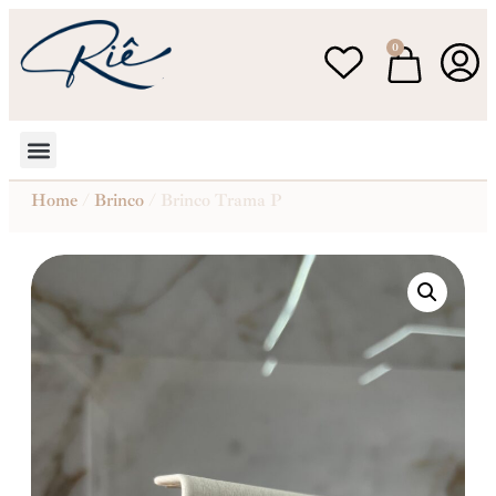
0
Home
/
Brinco
/ Brinco Trama P