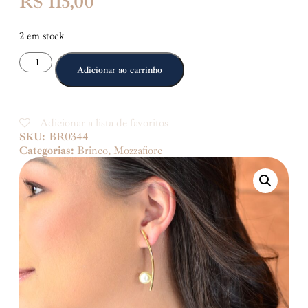
R$
115,00
2 em stock
Adicionar ao carrinho
Adicionar a lista de favoritos
SKU:
BR0344
Categorias:
Brinco
,
Mozzafiore