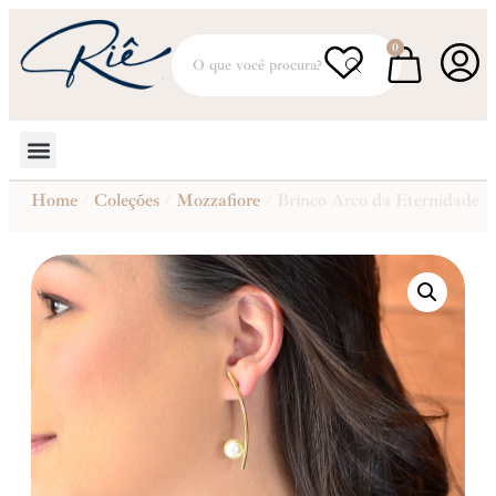
0
Home
/
Coleções
/
Mozzafiore
/ Brinco Arco da Eternidade