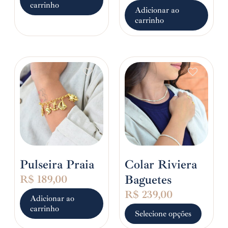
carrinho
Adicionar ao
carrinho
Pulseira Praia
Colar Riviera
Baguetes
R$
189,00
R$
239,00
Adicionar ao
carrinho
Selecione opções