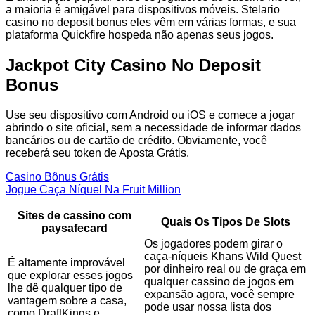
a maioria é amigável para dispositivos móveis. Stelario
casino no deposit bonus eles vêm em várias formas, e sua
plataforma Quickfire hospeda não apenas seus jogos.
Jackpot City Casino No Deposit
Bonus
Use seu dispositivo com Android ou iOS e comece a jogar
abrindo o site oficial, sem a necessidade de informar dados
bancários ou de cartão de crédito. Obviamente, você
receberá seu token de Aposta Grátis.
Casino Bônus Grátis
Jogue Caça Níquel Na Fruit Million
Sites de cassino com
Quais Os Tipos De Slots
paysafecard
Os jogadores podem girar o
caça-níqueis Khans Wild Quest
É altamente improvável
por dinheiro real ou de graça em
que explorar esses jogos
qualquer cassino de jogos em
lhe dê qualquer tipo de
expansão agora, você sempre
vantagem sobre a casa,
pode usar nossa lista dos
como DraftKings e