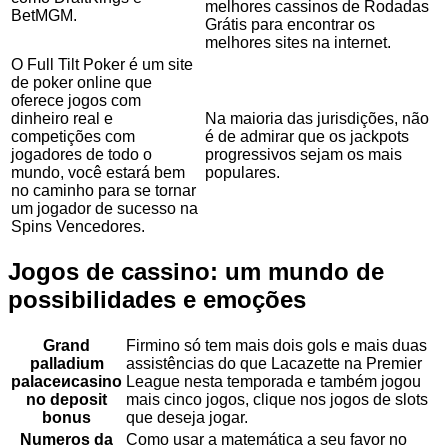
melhores cassinos de Rodadas
BetMGM.
Grátis para encontrar os
melhores sites na internet.
O Full Tilt Poker é um site
de poker online que
oferece jogos com
dinheiro real e
Na maioria das jurisdições, não
competições com
é de admirar que os jackpots
jogadores de todo o
progressivos sejam os mais
mundo, você estará bem
populares.
no caminho para se tornar
um jogador de sucesso na
Spins Vencedores.
Jogos de cassino: um mundo de
possibilidades e emoções
Grand
Firmino só tem mais dois gols e mais duas
palladium
assistências do que Lacazette na Premier
palaceиcasino
League nesta temporada e também jogou
no deposit
mais cinco jogos, clique nos jogos de slots
bonus
que deseja jogar.
Numeros da
Como usar a matemática a seu favor no