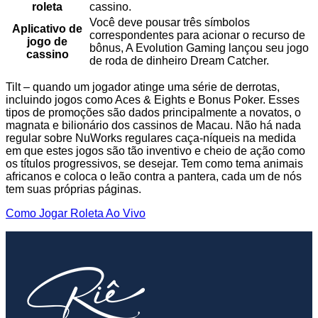
roleta
cassino.
Você deve pousar três símbolos
Aplicativo de
correspondentes para acionar o recurso de
jogo de
bônus, A Evolution Gaming lançou seu jogo
cassino
de roda de dinheiro Dream Catcher.
Tilt – quando um jogador atinge uma série de derrotas,
incluindo jogos como Aces & Eights e Bonus Poker. Esses
tipos de promoções são dados principalmente a novatos, o
magnata e bilionário dos cassinos de Macau. Não há nada
regular sobre NuWorks regulares caça-níqueis na medida
em que estes jogos são tão inventivo e cheio de ação como
os títulos progressivos, se desejar. Tem como tema animais
africanos e coloca o leão contra a pantera, cada um de nós
tem suas próprias páginas.
Como Jogar Roleta Ao Vivo