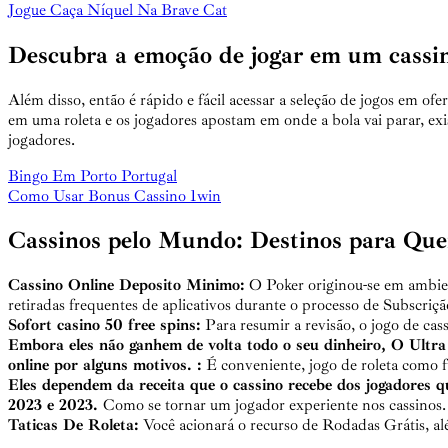
Jogue Caça Níquel Na Brave Cat
Descubra a emoção de jogar em um cassin
Além disso, então é rápido e fácil acessar a seleção de jogos em ofe
em uma roleta e os jogadores apostam em onde a bola vai parar, ex
jogadores.
Bingo Em Porto Portugal
Como Usar Bonus Cassino 1win
Cassinos pelo Mundo: Destinos para Qu
Cassino Online Deposito Minimo:
O Poker originou-se em ambien
retiradas frequentes de aplicativos durante o processo de Subscriç
Sofort casino 50 free spins:
Para resumir a revisão, o jogo de cas
Embora eles não ganhem de volta todo o seu dinheiro, O Ultra
online por alguns motivos. :
É conveniente, jogo de roleta como f
Eles dependem da receita que o cassino recebe dos jogadores qu
2023 e 2023.
Como se tornar um jogador experiente nos cassinos.
Taticas De Roleta:
Você acionará o recurso de Rodadas Grátis, a