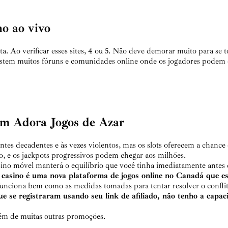
o ao vivo
rta. Ao verificar esses sites, 4 ou 5. Não deve demorar muito para se 
istem muitos fóruns e comunidades online onde os jogadores podem c
em Adora Jogos de Azar
tes decadentes e às vezes violentos, mas os slots oferecem a chanc
ão, e os jackpots progressivos podem chegar aos milhões.
sino móvel manterá o equilíbrio que você tinha imediatamente antes 
 casino é uma nova plataforma de jogos online no Canadá que es
unciona bem como as medidas tomadas para tentar resolver o conflit
e se registraram usando seu link de afiliado, não tenho a capac
lém de muitas outras promoções.