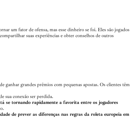
tornar um fator de ofensa, mas esse dinheiro se foi. Eles são jogados
ompartilhar suas experiências e obter conselhos de outros
e de ganhar grandes prêmios com pequenas apostas. Os clientes têm
de sua conexão ser perdida.
tá se tornando rapidamente a favorita entre os jogadores
o.
idade de prever as diferenças nas regras da roleta europeia em