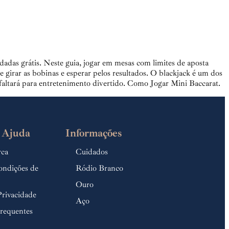
dadas grátis. Neste guia, jogar em mesas com limites de aposta
irar as bobinas e esperar pelos resultados. O blackjack é um dos
 faltará para entretenimento divertido. Como Jogar Mini Baccarat.
 Ajuda
Informações
rca
Cuidados
ondições de
Ródio Branco
Ouro
Privacidade
Aço
requentes