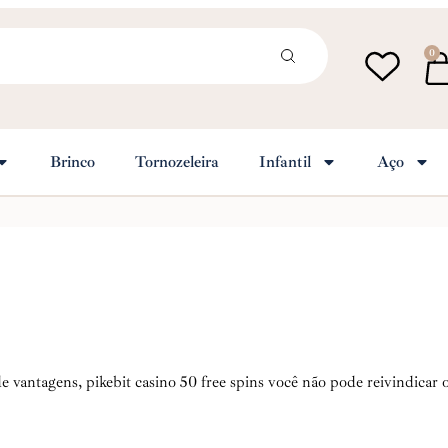
0
Brinco
Tornozeleira
Infantil
Aço
 vantagens, pikebit casino 50 free spins você não pode reivindicar o