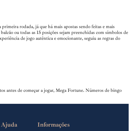
a primeira rodada, já que há mais apostas sendo feitas e mais
 balcão ou todas as 15 posições sejam preenchidas com símbolos de
xperiência de jogo autêntica e emocionante, seguiu as regras do
gastos antes de começar a jogar, Mega Fortune. Números de bingo
 Ajuda
Informações