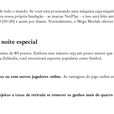
s de todo o mundo. Se você está procurando uma máquina caça-níqueis
ossa própria fundação – as marcas NetPlay – e isso será feito ant
$30 (10+20) e assim por diante. Normalmente, o Mega Moolah oferece
 noite especial
máximo de 80 pontos. Embora esse número seja um pouco menor que a 
a Zelândia, você encontrará esportes populares como futebol.
hos ou com outros jogadores online.
As vantagens do jogo online e
sujeitas a taxas de retirada se remover os ganhos mais de quatr