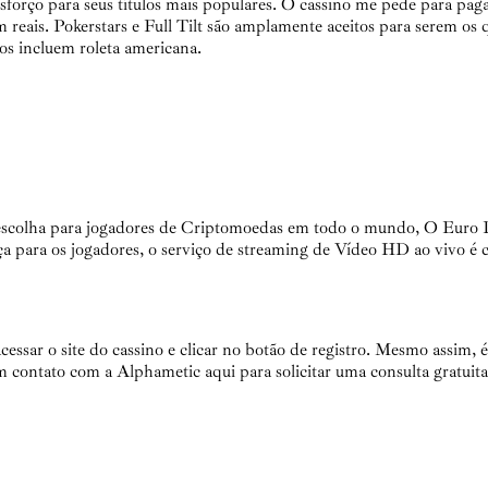
sforço para seus títulos mais populares. O cassino me pede para pag
 reais. Pokerstars e Full Tilt são amplamente aceitos para serem os 
inos incluem roleta americana.
hor escolha para jogadores de Criptomoedas em todo o mundo, O Euro
ça para os jogadores, o serviço de streaming de Vídeo HD ao vivo é 
acessar o site do cassino e clicar no botão de registro. Mesmo assi
contato com a Alphametic aqui para solicitar uma consulta gratuita