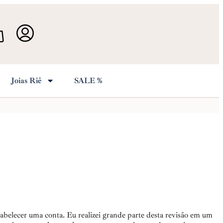
Joias Riê
SALE %
tabelecer uma conta. Eu realizei grande parte desta revisão em um