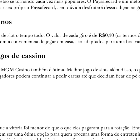
s estão se tornando cada vez mais populares. O Paysafecard é um mét
ar seu próprio Paysafecard, sem dúvida desfrutará dessa adição ao g
inos
 de slot o tempo todo. O valor de cada giro é de R$0,40 (os termos d
om a conveniência de jogar em casa, são adaptados para uma boa var
gos de cassino
tMGM Casino também é ótima. Melhor jogo de slots além disso, o que
gadores podem continuar a pedir cartas até que decidam ficar de pé o
 vitória foi menor do que o que eles pagaram para a rotação. Entã
podem ser uma ótima opção para quem procura uma forma de entretenim