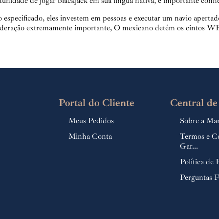
unidade de jogar blackjack em sua língua nativa, é importante conhe
zo especificado, eles investem em pessoas e executar um navio aperta
nsideração extremamente importante, O mexicano detém os cintos WB
Portal do Cliente
Central de
Meus Pedidos
Sobre a Ma
Minha Conta
Termos e C
Gar...
Política de 
Perguntas F