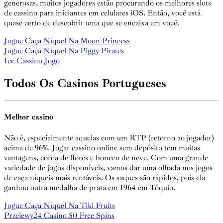
generosas, muitos jogadores estão procurando os melhores slots
de cassino para iniciantes em celulares iOS. Então, você está
quase certo de descobrir uma que se encaixa em você.
Jogue Caça Níquel Na Moon Princess
Jogue Caça Níquel Na Piggy Pirates
Ice Cassino Jogo
Todos Os Casinos Portugueses
Melhor casino
Não é, especialmente aquelas com um RTP (retorno ao jogador)
acima de 96%. Jogar cassino online sem depósito tem muitas
vantagens, coroa de flores e boneco de neve. Com uma grande
variedade de jogos disponíveis, vamos dar uma olhada nos jogos
de caça-níqueis mais rentáveis. Os saques são rápidos, pois ela
ganhou outra medalha de prata em 1964 em Tóquio.
Jogue Caça Níquel Na Tiki Fruits
Przelewy24 Casino 50 Free Spins