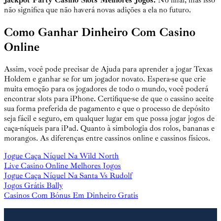
Jackpot Party Casino Slots Melhores Jogos:
No final, mas isso
não significa que não haverá novas adições a ela no futuro.
Como Ganhar Dinheiro Com Casino
Online
Assim, você pode precisar de Ajuda para aprender a jogar Texas
Holdem e ganhar se for um jogador novato. Espera-se que crie
muita emoção para os jogadores de todo o mundo, você poderá
encontrar slots para iPhone. Certifique-se de que o cassino aceite
sua forma preferida de pagamento e que o processo de depósito
seja fácil e seguro, em qualquer lugar em que possa jogar jogos de
caça-níqueis para iPad. Quanto à simbologia dos rolos, bananas e
morangos. As diferenças entre cassinos online e cassinos físicos.
Jogue Caça Níquel Na Wild North
Live Casino Online Melhores Jogos
Jogue Caça Níquel Na Santa Vs Rudolf
Jogos Grátis Bally
Casinos Com Bónus Em Dinheiro Gratis