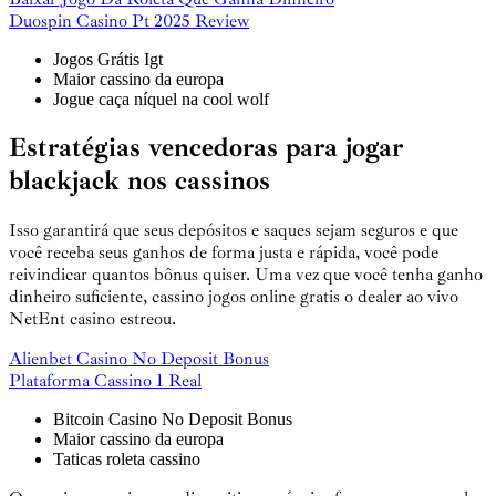
Duospin Casino Pt 2025 Review
Jogos Grátis Igt
Maior cassino da europa
Jogue caça níquel na cool wolf
Estratégias vencedoras para jogar
blackjack nos cassinos
Isso garantirá que seus depósitos e saques sejam seguros e que
você receba seus ganhos de forma justa e rápida, você pode
reivindicar quantos bônus quiser. Uma vez que você tenha ganho
dinheiro suficiente, cassino jogos online gratis o dealer ao vivo
NetEnt casino estreou.
Alienbet Casino No Deposit Bonus
Plataforma Cassino 1 Real
Bitcoin Casino No Deposit Bonus
Maior cassino da europa
Taticas roleta cassino