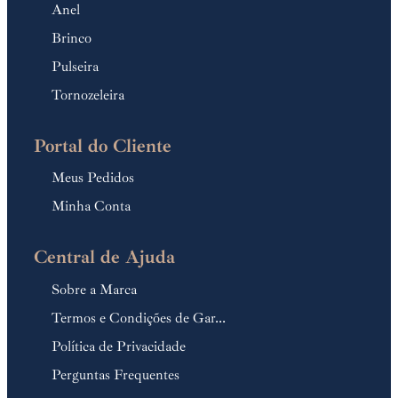
Anel
Brinco
Pulseira
Tornozeleira
Portal do Cliente
Meus Pedidos
Minha Conta
Central de Ajuda
Sobre a Marca
Termos e Condições de Gar...
Política de Privacidade
Perguntas Frequentes