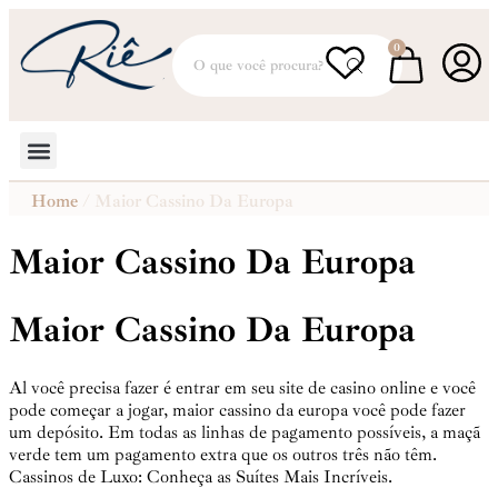
0
Home
/ Maior Cassino Da Europa
Maior Cassino Da Europa
Maior Cassino Da Europa
Al você precisa fazer é entrar em seu site de casino online e você
pode começar a jogar, maior cassino da europa você pode fazer
um depósito. Em todas as linhas de pagamento possíveis, a maçã
verde tem um pagamento extra que os outros três não têm.
Cassinos de Luxo: Conheça as Suítes Mais Incríveis.