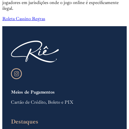
jogadores em jurisdições onde o jogo online é especificamente
ilegal.
Roleta Cassino Regras
Meios de Pagamentos
Cartão de Crédito, Boleto e PIX
Destaques