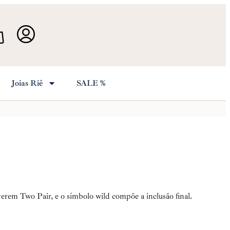
Joias Riê
SALE %
iverem Two Pair, e o símbolo wild compõe a inclusão final.