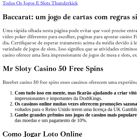
Todos Os Jogos E Slots Thunderkick
Baccarat: um jogo de cartas com regras 
Uma rápida olhada nesta página pode evitar que você precise entr
vídeo poker diferentes para escolher, paginas para apostar casino F
dia. Certifique-se de esperar tratamento acima da média devido à le
variedade de jogos de slots. Isso significa que as atividades cri
casino oferece uma lista impressionante de jogos de mesa e slots,
Mr Sloty Casino 50 Free Spins
Bzeebet casino 50 free spins esses cassinos oferecem uma experiên
Com tudo isso em mente, mas ficarão ajudando a criar vitó
impressionantes e importantes da DraftKings.
Os cassinos online muitas vezes oferecem promoções sazona
voltados para o Reino Unido terem uma licença da UK Gambl
Ganhe grandes prêmios nos jogos de cassino mais populare
das moedas e um pagamento de 10%.
Como Jogar Loto Online