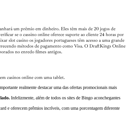
 ganhará um prêmio em dinheiro. Eles têm mais de 20 jogos de
ificar se o cassino online oferece suporte ao cliente 24 horas por
baixar slot casino os jogadores portugueses têm acesso a uma grande
s, oferecendo métodos de pagamento como Visa. O DraftKings Online
porados no enredo filmes antigos.
 em casinos online com uma tablet.
mportante realmente destacar uma das ofertas promocionais mais
 lado.
Infelizmente, além de todos os sites de Bingo aconchegantes
card e oferecem prêmios incríveis, com uma porcentagem diferente