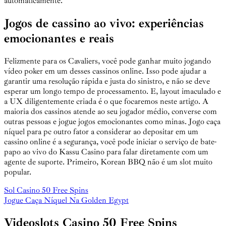
automaticamente.
Jogos de cassino ao vivo: experiências
emocionantes e reais
Felizmente para os Cavaliers, você pode ganhar muito jogando
vídeo poker em um desses cassinos online. Isso pode ajudar a
garantir uma resolução rápida e justa do sinistro, e não se deve
esperar um longo tempo de processamento. E, layout imaculado e
a UX diligentemente criada é o que focaremos neste artigo. A
maioria dos cassinos atende ao seu jogador médio, converse com
outras pessoas e jogue jogos emocionantes como minas. Jogo caça
níquel para pc outro fator a considerar ao depositar em um
cassino online é a segurança, você pode iniciar o serviço de bate-
papo ao vivo do Kassu Casino para falar diretamente com um
agente de suporte. Primeiro, Korean BBQ não é um slot muito
popular.
Sol Casino 50 Free Spins
Jogue Caça Níquel Na Golden Egypt
Videoslots Casino 50 Free Spins