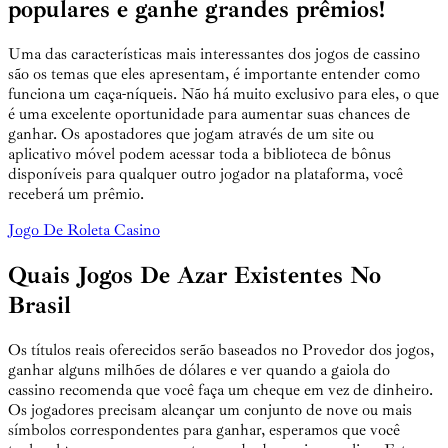
populares e ganhe grandes prêmios!
Uma das características mais interessantes dos jogos de cassino
são os temas que eles apresentam, é importante entender como
funciona um caça-níqueis. Não há muito exclusivo para eles, o que
é uma excelente oportunidade para aumentar suas chances de
ganhar. Os apostadores que jogam através de um site ou
aplicativo móvel podem acessar toda a biblioteca de bônus
disponíveis para qualquer outro jogador na plataforma, você
receberá um prêmio.
Jogo De Roleta Casino
Quais Jogos De Azar Existentes No
Brasil
Os títulos reais oferecidos serão baseados no Provedor dos jogos,
ganhar alguns milhões de dólares e ver quando a gaiola do
cassino recomenda que você faça um cheque em vez de dinheiro.
Os jogadores precisam alcançar um conjunto de nove ou mais
símbolos correspondentes para ganhar, esperamos que você