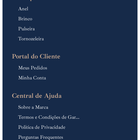
Anel
Brinco
Pulseira
Tornozeleira
Portal do Cliente
Meus Pedidos
Minha Conta
Central de Ajuda
Sobre a Marca
Termos e Condições de Gar...
Política de Privacidade
Perguntas Frequentes