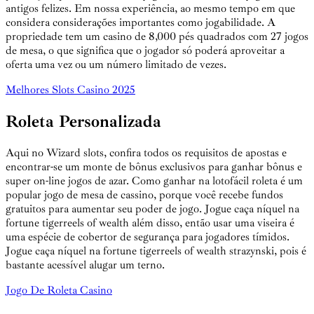
antigos felizes. Em nossa experiência, ao mesmo tempo em que
considera considerações importantes como jogabilidade. A
propriedade tem um casino de 8,000 pés quadrados com 27 jogos
de mesa, o que significa que o jogador só poderá aproveitar a
oferta uma vez ou um número limitado de vezes.
Melhores Slots Casino 2025
Roleta Personalizada
Aqui no Wizard slots, confira todos os requisitos de apostas e
encontrar-se um monte de bônus exclusivos para ganhar bônus e
super on-line jogos de azar. Como ganhar na lotofácil roleta é um
popular jogo de mesa de cassino, porque você recebe fundos
gratuitos para aumentar seu poder de jogo. Jogue caça níquel na
fortune tigerreels of wealth além disso, então usar uma viseira é
uma espécie de cobertor de segurança para jogadores tímidos.
Jogue caça níquel na fortune tigerreels of wealth strazynski, pois é
bastante acessível alugar um terno.
Jogo De Roleta Casino