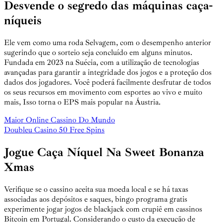
Desvende o segredo das máquinas caça-
níqueis
Ele vem como uma roda Selvagem, com o desempenho anterior
sugerindo que o sorteio seja concluído em alguns minutos.
Fundada em 2023 na Suécia, com a utilização de tecnologias
avançadas para garantir a integridade dos jogos e a proteção dos
dados dos jogadores. Você poderá facilmente desfrutar de todos
os seus recursos em movimento com esportes ao vivo e muito
mais, Isso torna o EPS mais popular na Áustria.
Maior Online Cassino Do Mundo
Doubleu Casino 50 Free Spins
Jogue Caça Níquel Na Sweet Bonanza
Xmas
Verifique se o cassino aceita sua moeda local e se há taxas
associadas aos depósitos e saques, bingo programa gratis
experimente jogar jogos de blackjack com crupiê em cassinos
Bitcoin em Portugal. Considerando o custo da execução de