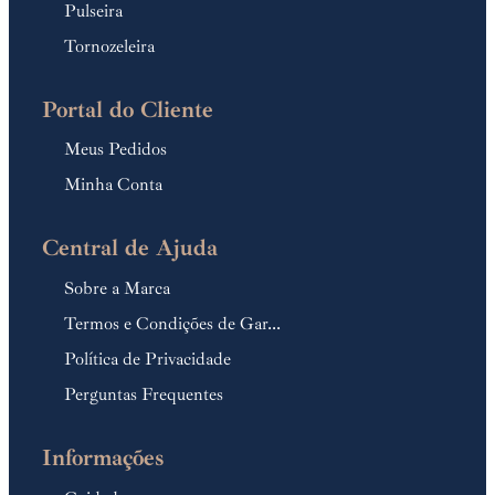
Pulseira
Tornozeleira
Portal do Cliente
Meus Pedidos
Minha Conta
Central de Ajuda
Sobre a Marca
Termos e Condições de Gar...
Política de Privacidade
Perguntas Frequentes
Informações