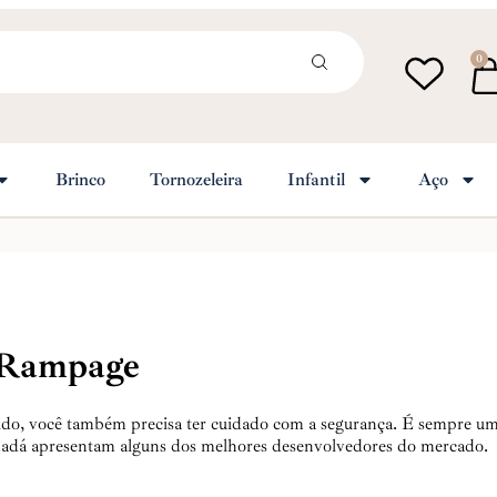
0
Brinco
Tornozeleira
Infantil
Aço
o Rampage
ido, você também precisa ter cuidado com a segurança. É sempre uma
anadá apresentam alguns dos melhores desenvolvedores do mercado.