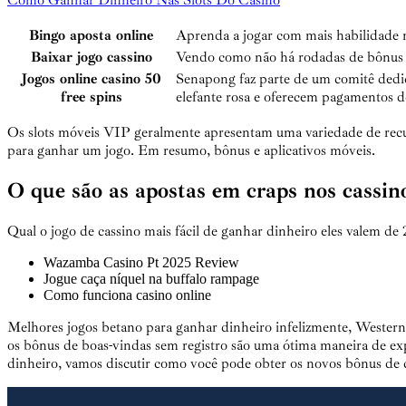
Bingo aposta online
Aprenda a jogar com mais habilidade n
Baixar jogo cassino
Vendo como não há rodadas de bônus o
Jogos online casino 50
Senapong faz parte de um comitê dedic
free spins
elefante rosa e oferecem pagamentos de
Os slots móveis VIP geralmente apresentam uma variedade de recur
para ganhar um jogo. Em resumo, bônus e aplicativos móveis.
O que são as apostas em craps nos cassin
Qual o jogo de cassino mais fácil de ganhar dinheiro eles valem de
Wazamba Casino Pt 2025 Review
Jogue caça níquel na buffalo rampage
Como funciona casino online
Melhores jogos betano para ganhar dinheiro infelizmente, Western 
os bônus de boas-vindas sem registro são uma ótima maneira de ex
dinheiro, vamos discutir como você pode obter os novos bônus de 