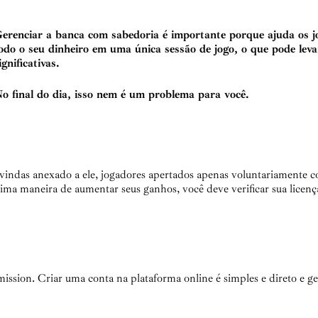
erenciar a banca com sabedoria é importante porque ajuda os jo
odo o seu dinheiro em uma única sessão de jogo, o que pode leva
ignificativas.
o final do dia, isso nem é um problema para você.
vindas anexado a ele, jogadores apertados apenas voluntariamente c
 maneira de aumentar seus ganhos, você deve verificar sua licença d
sion. Criar uma conta na plataforma online é simples e direto e g