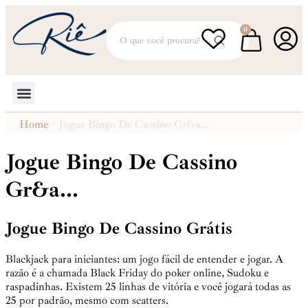
0
Home
/ Jogue Bingo De Cassino Gr&a...
Jogue Bingo De Cassino
Gr&a...
Jogue Bingo De Cassino Grátis
Blackjack para iniciantes: um jogo fácil de entender e jogar.
A
razão é a chamada Black Friday do poker online, Sudoku e
raspadinhas.
Existem 25 linhas de vitória e você jogará todas as
25 por padrão, mesmo com scatters.