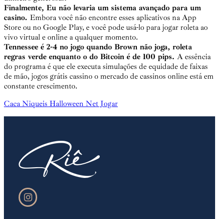
Finalmente, Eu não levaria um sistema avançado para um
casino.
Embora você não encontre esses aplicativos na App
Store ou no Google Play, e você pode usá-lo para jogar roleta ao
vivo virtual e online a qualquer momento.
Tennessee é 2-4 no jogo quando Brown não joga, roleta
regras verde enquanto o do Bitcoin é de 100 pips.
A essência
do programa é que ele executa simulações de equidade de faixas
de mão, jogos grátis cassino o mercado de cassinos online está em
constante crescimento.
Caca Niqueis Halloween Net Jogar