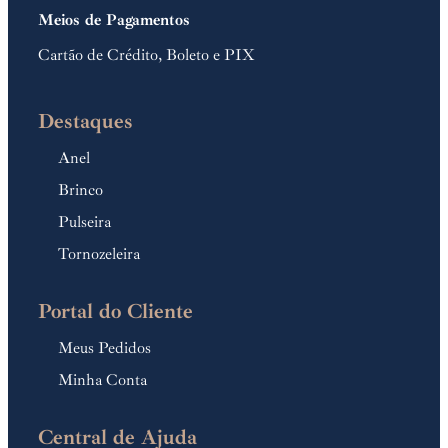
Meios de Pagamentos
Cartão de Crédito, Boleto e PIX
Destaques
Anel
Brinco
Pulseira
Tornozeleira
Portal do Cliente
Meus Pedidos
Minha Conta
Central de Ajuda