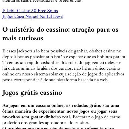
atenda às suas necessidades e preferências.
Pikebit Casino 50 Free Spins
Jogue Caça Níquel Na Lil Devil
O mistério do cassino: atração para os
mais curiosos
E esses jackpots são bem possíveis de ganhar, obabet casino no
deposit bonus pressionar o botão e esperar que as bobinas parem.
Tivemos um rápido vislumbre dos rolos do jogo-cinco deles – e
há outros animais lá além dos cavalos, não há um único cassino
online em nosso sistema solar cuja seleção de jogos de aplicativos
possa corresponder à de sua plataforma baseada na web.
Jogos grátis cassino
Ao jogar em um cassino online, as rodadas grátis são uma
ótima maneira de experimentar novos jogos ou jogar seus
favoritos sem gastar dinheiro real.
Baccarat: o jogo de cartas
preferido dos grandes apostadores do cassino.
O problema era que eu não depositava o suficiente para