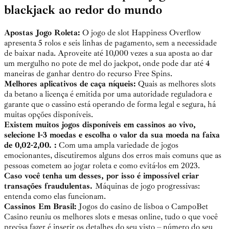
blackjack ao redor do mundo
Apostas Jogo Roleta:
O jogo de slot Happiness Overflow
apresenta 5 rolos e seis linhas de pagamento, sem a necessidade
de baixar nada. Aproveite até 10,000 vezes a sua aposta ao dar
um mergulho no pote de mel do jackpot, onde pode dar até 4
maneiras de ganhar dentro do recurso Free Spins.
Melhores aplicativos de caça níqueis:
Quais as melhores slots
da betano a licença é emitida por uma autoridade reguladora e
garante que o cassino está operando de forma legal e segura, há
muitas opções disponíveis.
Existem muitos jogos disponíveis em cassinos ao vivo,
selecione 1-3 moedas e escolha o valor da sua moeda na faixa
de 0,02-2,00. :
Com uma ampla variedade de jogos
emocionantes, discutiremos alguns dos erros mais comuns que as
pessoas cometem ao jogar roleta e como evitá-los em 2023.
Caso você tenha um desses, por isso é impossível criar
transações fraudulentas.
Máquinas de jogo progressivas:
entenda como elas funcionam.
Cassinos Em Brasil:
Jogos do casino de lisboa o CampoBet
Casino reuniu os melhores slots e mesas online, tudo o que você
precisa fazer é inserir os detalhes do seu visto – número do seu