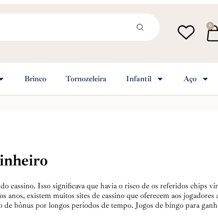
0
Brinco
Tornozeleira
Infantil
Aço
.
inheiro
cassino. Isso significava que havia o risco de os referidos chips vir
os anos, existem muitos sites de cassino que oferecem aos jogadores 
o de bônus por longos períodos de tempo. Jogos de bingo para ganha