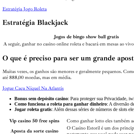
Estratégia Jogo Roleta
Estratégia Blackjack
Jogos de bingo show ball gratis
A seguir, ganhar no casino online roleta e bacará em mesas ao vivo
O que é preciso para ser um grande apost
Muitas vezes, os ganhos são menores e geralmente pequenos. Como 
até 888,00 moedas, mas em média.
Jogue Caça Níquel Na Atlantis
Bonus sem depósito casino
: Para proteger sua Privacidade, i
Como funciona a roleta para ganhar dinheiro
: A diversão d
Jogar roleta gratis
: Além dessas séries de números de slots ele
Vip casino 50 free spins
Como ganhar lotto eles também ace
O Casino Estoril é um dos princip
Aposta da sorte casino