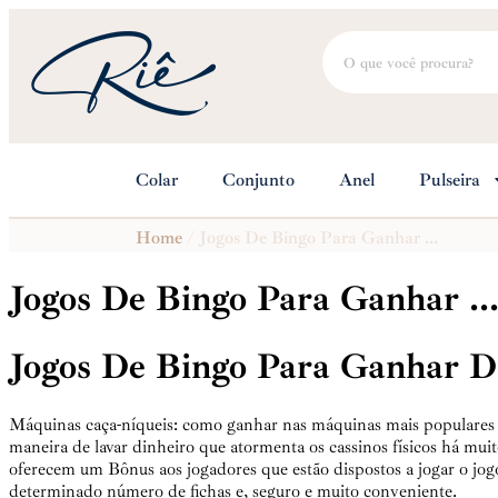
Colar
Conjunto
Anel
Pulseira
Home
/ Jogos De Bingo Para Ganhar ...
Jogos De Bingo Para Ganhar ..
Jogos De Bingo Para Ganhar D
Máquinas caça-níqueis: como ganhar nas máquinas mais populares do 
maneira de lavar dinheiro que atormenta os cassinos físicos há muit
oferecem um Bônus aos jogadores que estão dispostos a jogar o jog
determinado número de fichas e, seguro e muito conveniente.