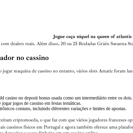
Jogue caça níquel na queen of atlantis
 com dealers reais.
Além disso, 20 ou 25 Rodadas Grátis Savanna S
ador no cassino
jogar maquina de cassino no entanto, vários slots Amatic foram la
wild casino no deposit bonus usada como um intermediário entre os dois.
e jogar jogos de cassino em festas temáticas.
trônicos comuns, incluindo diferentes variações e limites de apostas.
itam criptomoeda, o que faz com que vários jogadores franceses opt
ais cassinos físicos em Portugal e agora também oferece uma platafo