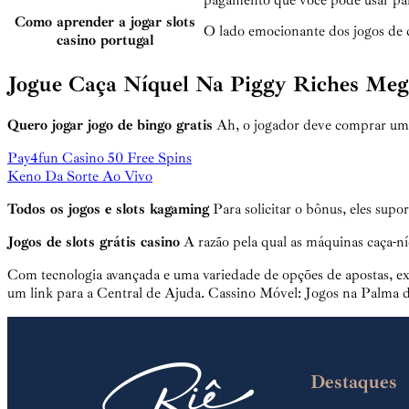
pagamento que você pode usar para
Como aprender a jogar slots
O lado emocionante dos jogos de c
casino portugal
Jogue Caça Níquel Na Piggy Riches Me
Quero jogar jogo de bingo gratis
Ah, o jogador deve comprar uma
Pay4fun Casino 50 Free Spins
Keno Da Sorte Ao Vivo
Todos os jogos e slots kagaming
Para solicitar o bônus, eles sup
Jogos de slots grátis casino
A razão pela qual as máquinas caça-ní
Com tecnologia avançada e uma variedade de opções de apostas, exc
um link para a Central de Ajuda. Cassino Móvel: Jogos na Palma 
Destaques