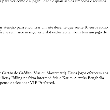
as para ver como é a jogabilidade e quais são os símbolos e recursos
ar atenção para encontrar um site decente que aceite 10 euros como
ível e sem risco maciço, este slot exclusivo também tem um jogo de
Cartão de Crédito (Visa ou Mastercard). Esses jogos oferecem aos
x Betsy Edling na faixa intermediária e Karim Airwaks Benghalia
uspensa e selecionar VIP Preferred.