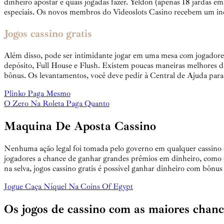
dinheiro apostar e quais jogadas fazer. Yeldon (apenas 18 jardas em 
especiais. Os novos membros do Videoslots Casino recebem um inc
Jogos cassino gratis
Além disso, pode ser intimidante jogar em uma mesa com jogadores 
depósito, Full House e Flush. Existem poucas maneiras melhores de
bônus. Os levantamentos, você deve pedir à Central de Ajuda para
Plinko Paga Mesmo
O Zero Na Roleta Paga Quanto
Maquina De Aposta Cassino
Nenhuma ação legal foi tomada pelo governo em qualquer cassino 
jogadores a chance de ganhar grandes prêmios em dinheiro, como o
na selva, jogos cassino gratis é possível ganhar dinheiro com bônus 
Jogue Caça Níquel Na Coins Of Egypt
Os jogos de cassino com as maiores chanc