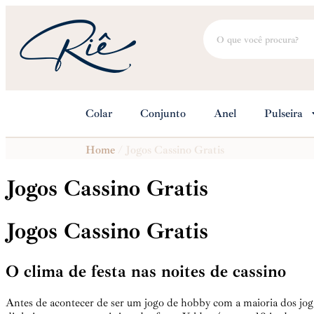
Colar
Conjunto
Anel
Pulseira
Home
/ Jogos Cassino Gratis
Jogos Cassino Gratis
Jogos Cassino Gratis
O clima de festa nas noites de cassino
Antes de acontecer de ser um jogo de hobby com a maioria dos jogad