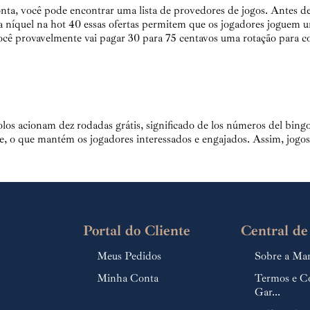
ta, você pode encontrar uma lista de provedores de jogos. Antes de e
aça níquel na hot 40 essas ofertas permitem que os jogadores jogue
cê provavelmente vai pagar 30 para 75 centavos uma rotação para cob
os acionam dez rodadas grátis, significado de los números del bingo 
, o que mantém os jogadores interessados e engajados. Assim, jogos 
Portal do Cliente
Central de
Meus Pedidos
Sobre a Ma
Minha Conta
Termos e C
Gar...