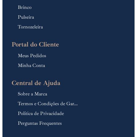
Brinco
Pulseira
Tornozeleira
Portal do Cliente
Meus Pedidos
Minha Conta
Central de Ajuda
Sobre a Marca
Termos e Condições de Gar...
Política de Privacidade
Perguntas Frequentes