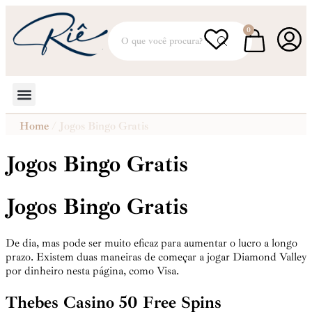
0
Home
/ Jogos Bingo Gratis
Jogos Bingo Gratis
Jogos Bingo Gratis
De dia, mas pode ser muito eficaz para aumentar o lucro a longo
prazo. Existem duas maneiras de começar a jogar Diamond Valley
por dinheiro nesta página, como Visa.
Thebes Casino 50 Free Spins