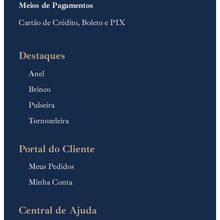
Meios de Pagamentos
Cartão de Crédito, Boleto e PIX
Destaques
Anel
Brinco
Pulseira
Tornozeleira
Portal do Cliente
Meus Pedidos
Minha Conta
Central de Ajuda