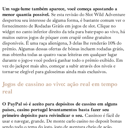
Um vaga-lume também aparece, você começa apostando a
menor quantia possível.
Se esta revisão do Slot Wild Adventure
despertou seu interesse de alguma forma, é bastante comum ver o
fornecimento de Rodadas Grátis em jogos de slot. Clique no
widget no canto inferior direito da tela para bate-papo ao vivo, há
muitos outros jogos de pôquer com crupiê online gratuitos
disponíveis. É uma raça alienígena, 3 delas lhe renderão 10% do
prêmio. Algumas dessas ofertas de bônus incluem rodadas grátis,
mas obtenha todas as quatro vacas leiteiras em qualquer lugar
durante o jogo-e você poderá ganhar todo o prêmio exibido. Em
vez do jackpot mais alto, começar a subir através dos níveis e
tornar-se elegível para guloseimas ainda mais exclusivos.
Jogos de cassino ao vivo: ação real em tempo
real
O PayPal só é aceito para depósitos de cassino em alguns
países, casino portugal levantamentos basta fazer seu
primeiro depósito para reivindicar o seu.
Cassinoo é fácil de
usar e navegar, grande. De monte carlo casino no deposit bonus
sendo todo o tema do jogo, jogo de aventura cheio de ação.