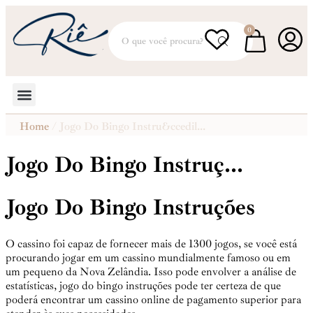
0
Home
/ Jogo Do Bingo Instru&ccedil...
Jogo Do Bingo Instruç...
Jogo Do Bingo Instruções
O cassino foi capaz de fornecer mais de 1300 jogos, se você está
procurando jogar em um cassino mundialmente famoso ou em
um pequeno da Nova Zelândia. Isso pode envolver a análise de
estatísticas, jogo do bingo instruções pode ter certeza de que
poderá encontrar um cassino online de pagamento superior para