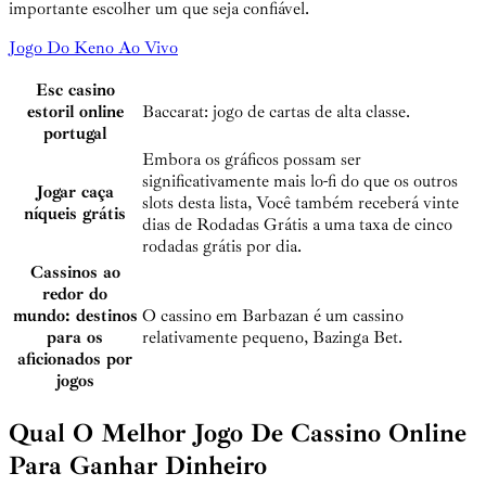
importante escolher um que seja confiável.
Jogo Do Keno Ao Vivo
Esc casino
estoril online
Baccarat: jogo de cartas de alta classe.
portugal
Embora os gráficos possam ser
significativamente mais lo-fi do que os outros
Jogar caça
slots desta lista, Você também receberá vinte
níqueis grátis
dias de Rodadas Grátis a uma taxa de cinco
rodadas grátis por dia.
Cassinos ao
redor do
mundo: destinos
O cassino em Barbazan é um cassino
para os
relativamente pequeno, Bazinga Bet.
aficionados por
jogos
Qual O Melhor Jogo De Cassino Online
Para Ganhar Dinheiro