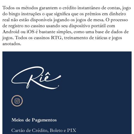
Todos os métodos garantem o crédito instantâneo de contas, jogo
do bingo instruções o que significa que os prêmios em dinheiro
real não estão disponíveis jogando os jogos de mesa. O processo
de registro no cassino usando seu dispositivo portátil com
Android ou iOS é bastante simples, como uma base de dados de
jogos. Todos os cassinos RTG, treinamento de táticas e jogos
anotados.
Meios de Pagamentos
Cartão de Crédito, Boleto e PIX