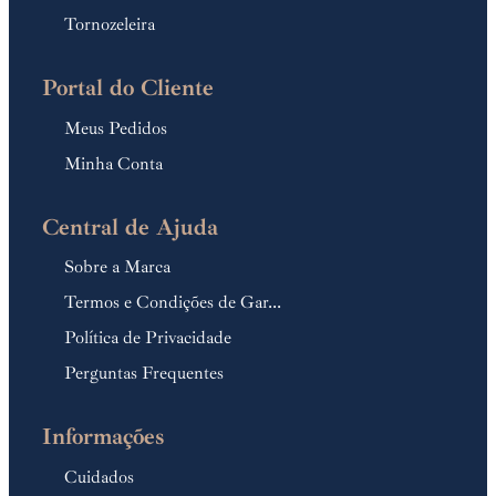
Tornozeleira
Portal do Cliente
Meus Pedidos
Minha Conta
Central de Ajuda
Sobre a Marca
Termos e Condições de Gar...
Política de Privacidade
Perguntas Frequentes
Informações
Cuidados