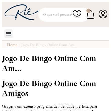
0
Home
/ Jogo De Bingo Online Com Am...
Jogo De Bingo Online Com
Am...
Jogo De Bingo Online Com
Amigos
Graças a um extenso programa de fidelidade, perfeita para