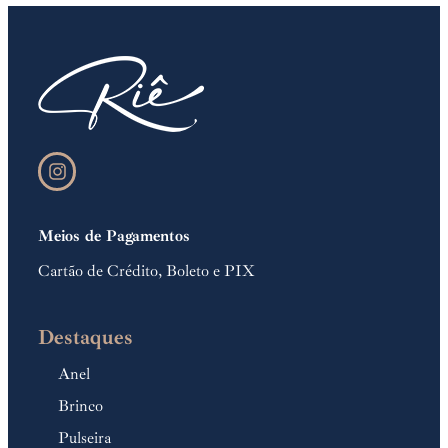
Meios de Pagamentos
Cartão de Crédito, Boleto e PIX
Destaques
Anel
Brinco
Pulseira