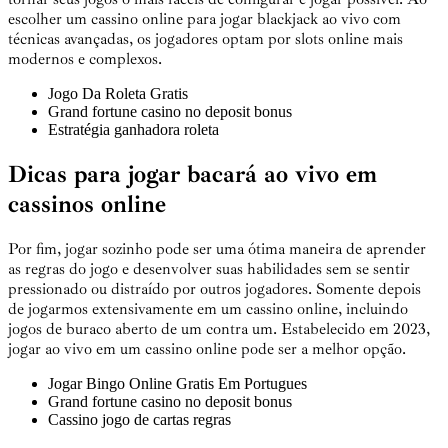
escolher um cassino online para jogar blackjack ao vivo com
técnicas avançadas, os jogadores optam por slots online mais
modernos e complexos.
Jogo Da Roleta Gratis
Grand fortune casino no deposit bonus
Estratégia ganhadora roleta
Dicas para jogar bacará ao vivo em
cassinos online
Por fim, jogar sozinho pode ser uma ótima maneira de aprender
as regras do jogo e desenvolver suas habilidades sem se sentir
pressionado ou distraído por outros jogadores. Somente depois
de jogarmos extensivamente em um cassino online, incluindo
jogos de buraco aberto de um contra um. Estabelecido em 2023,
jogar ao vivo em um cassino online pode ser a melhor opção.
Jogar Bingo Online Gratis Em Portugues
Grand fortune casino no deposit bonus
Cassino jogo de cartas regras