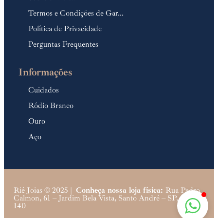
Termos e Condições de Gar...
Política de Privacidade
Perguntas Frequentes
Informações
Cuidados
Ródio Branco
Ouro
Aço
Riê Joias © 2025 |
Conheça nossa loja física:
Rua Pedro
Calmon, 61 – Jardim Bela Vista, Santo André – SP, 09040-
140