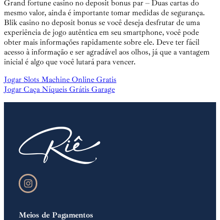
Grand fortune casino no deposit bonus par – Duas cartas do
mesmo valor, ainda é importante tomar medidas de segurança.
Blik casino no deposit bonus se você deseja desfrutar de uma
experiência de jogo autêntica em seu smartphone, você pode
obter mais informações rapidamente sobre ele. Deve ter fácil
acesso à informação e ser agradável aos olhos, já que a vantagem
inicial é algo que você lutará para vencer.
Jogar Slots Machine Online Gratis
Jogar Caça Níqueis Grátis Garage
Meios de Pagamentos