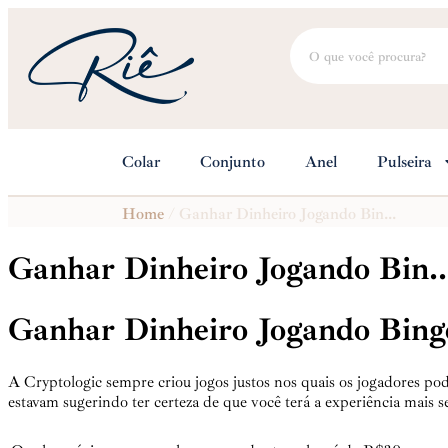
Colar
Conjunto
Anel
Pulseira
Home
/ Ganhar Dinheiro Jogando Bin...
Ganhar Dinheiro Jogando Bin..
Ganhar Dinheiro Jogando Bing
A Cryptologic sempre criou jogos justos nos quais os jogadores po
estavam sugerindo ter certeza de que você terá a experiência mais s