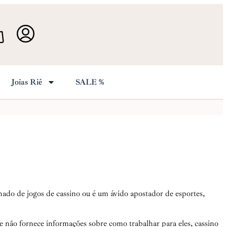
Joias Riê
SALE %
nado de jogos de cassino ou é um ávido apostador de esportes,
te não fornece informações sobre como trabalhar para eles, cassino