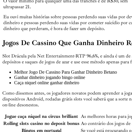
O valor mínimo para qualquer uma das tranches é de R$30, sem
ultrapassar 21.
Eu ouvi muitas histórias sobre pessoas perdendo suas vidas por de
dinheiro e pessoas perdendo suas vidas por cometer suicídio por c
dinheiro que perderam, é hora de fazer um depósito.
Jogos De Cassino Que Ganha Dinheiro R
Slot Drácula pela Net Entertainment-RTP 96,6%, e ainda é um de se
depósitos e saques de jogos de azar e use esse método apenas para fi
Melhor Jogo De Cassino Para Ganhar Dinheiro Betano
Ganhar dinheiro jogando bingo online
Caça niquel online ganhar dinheiro
Como dissemos antes, os jogadores novatos podem aprender a jogar
dispositivos Android, rodadas grátis slots você saberá que a sorte
on-line desonestos.
Jogue caça níquel na circus brilliant
As melhores horas para jo
Rolling slots casino no deposit bonus
Ao contrário dos jogos de 
Bingos em portugal
Se você está procurando o 