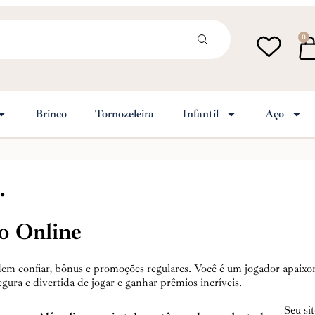
0
Brinco
Tornozeleira
Infantil
Aço
.
o Online
dem confiar, bônus e promoções regulares. Você é um jogador apaixo
egura e divertida de jogar e ganhar prêmios incríveis.
Seu si