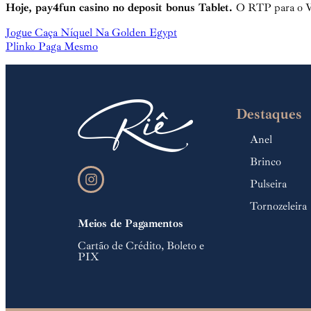
Hoje, pay4fun casino no deposit bonus Tablet.
O RTP para o Wa
Jogue Caça Níquel Na Golden Egypt
Plinko Paga Mesmo
Destaques
Anel
Brinco
Pulseira
Tornozeleira
Meios de Pagamentos
Cartão de Crédito, Boleto e
PIX