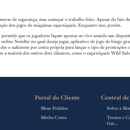
meras de segurança, mas começar o trabalho feito. Apesar do fato de 
ção dos jogos de máquinas caça-níqueis. Enquanto isso, porém.
 permitir que os jogadores façam apostas ao vivo usando um dispos
online Neteller no qual deseja jogar, aplicativo de jogo de bingo gr
des o suficiente por conta própria para lançar o tipo de promoções 
 a maioria dos outros slots clássicos, como o caça-níqueis Wild Salo
Portal do Cliente
Central de
Meus Pedidos
Sobre a Ma
Minha Conta
Termos e C
Gar...