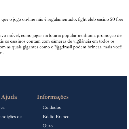
que o jogo on-line não é regulamentado, fight club casino 50 free
itivo móvel, como jogar na lotaria popular nenhuma promoção de
atis os cassinos contam com câmeras de vigilância em todos os
com as quais gigantes como o Yggdrasil podem brincar, mais você
n.
 Ajuda
Informações
rca
Cuidados
ondições de
Ródio Branco
Ouro